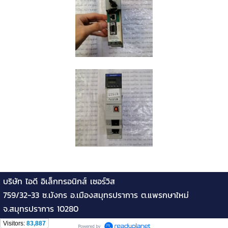
บริษัท ไอดี อิเล็กทรอนิกส์ เซอร์วิส
759/32-33 ซ.มังกร อ.เมืองสมุทรปราการ ต.แพรกษาใหม่
จ.สมุทรปราการ 10280
Visitors:
83,887