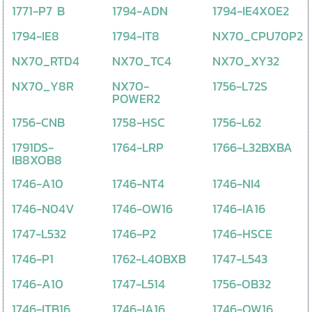
1771-P7 B
1794-ADN
1794-IE4X0E2
1794-IE8
1794-IT8
NX70_CPU70P2
NX70_RTD4
NX70_TC4
NX70_XY32
NX70_Y8R
NX70-
1756-L72S
POWER2
1756-CNB
1758-HSC
1756-L62
1791DS-
1764-LRP
1766-L32BXBA
IB8XOB8
1746-A10
1746-NT4
1746-NI4
1746-N04V
1746-OW16
1746-IA16
1747-L532
1746-P2
1746-HSCE
1746-P1
1762-L40BXB
1747-L543
1746-A10
1747-L514
1756-OB32
1746-ITB16
1746-IA16
1746-OW16