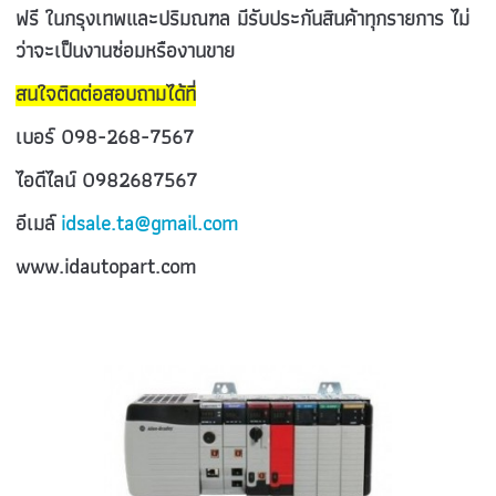
ฟรี ในกรุงเทพและปริมณฑล มีรับประกันสินค้าทุกรายการ ไม่
ว่าจะเป็นงานซ่อมหรืองานขาย
สนใจติดต่อสอบถามได้ที่
เบอร์ 098-268-7567
ไอดีไลน์ 0982687567
อีเมล์
idsale.ta@gmail.com
www.idautopart.com