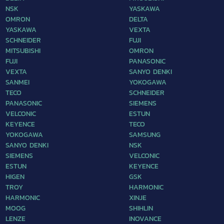
NSK
YASKAWA
OMRON
DELTA
YASKAWA
VEXTA
SCHNEIDER
FUJI
MITSUBISHI
OMRON
FUJI
PANASONIC
VEXTA
SANYO DENKI
SANMEI
YOKOGAWA
TECO
SCHNEIDER
PANASONIC
SIEMENS
VELCONIC
ESTUN
KEYENCE
TECO
YOKOGAWA
SAMSUNG
SANYO DENKI
NSK
SIEMENS
VELCONIC
ESTUN
KEYENCE
HIGEN
GSK
TROY
HARMONIC
HARMONIC
XINJE
MOOG
SHIHLIN
LENZE
INOVANCE