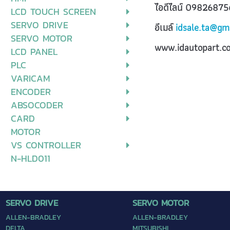
ไอดีไลน์ 09826875
LCD TOUCH SCREEN
SERVO DRIVE
อีเมล์
idsale.ta@gm
SERVO MOTOR
www.idautopart.c
LCD PANEL
PLC
VARICAM
ENCODER
ABSOCODER
CARD
MOTOR
VS CONTROLLER
N-HLD011
SERVO DRIVE
SERVO MOTOR
ALLEN-BRADLEY
ALLEN-BRADLEY
DELTA
MITSUBISHI