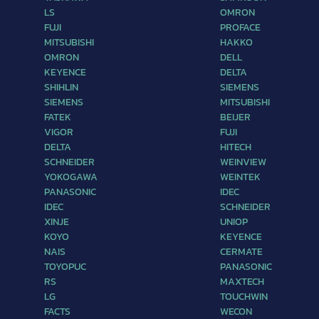
LS
OMRON
FUJI
PROFACE
MITSUBISHI
HAKKO
OMRON
DELL
KEYENCE
DELTA
SHIHLIN
SIEMENS
SIEMENS
MITSUBISHI
FATEK
BEIJER
VIGOR
FUJI
DELTA
HITECH
SCHNEIDER
WEINVIEW
YOKOGAWA
WEINTEK
PANASONIC
IDEC
IDEC
SCHNEIDER
XINJE
UNIOP
KOYO
KEYENCE
NAIS
CERMATE
TOYOPUC
PANASONIC
RS
MAXTECH
LG
TOUCHWIN
FACTS
WECON