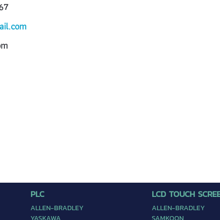
67
ail.com
om
PLC
LCD TOUCH SCRE
ALLEN-BRADLEY
ALLEN-BRADLEY
YASKAWA
SAMKOON